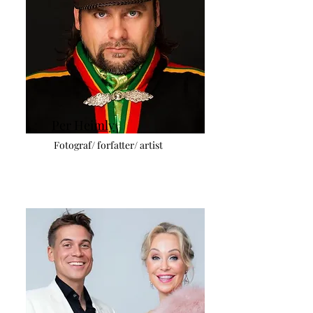
Per Heimly
Fotograf/ forfatter/ artist