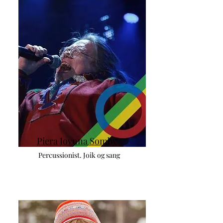
Piera Jovnna Somby
Percussionist. Joik og sang