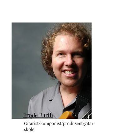
Frode Barth
Gitarist/komponist/produsent/gitar
skole