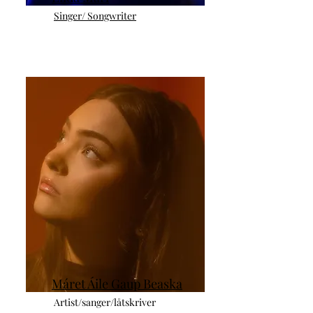
Singer/ Songwriter
Máret Áile Gaup Beaska
Artist/sanger/låtskriver