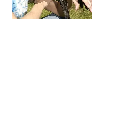
Espen Sletteberg
Artist/låtskriver/kråkemann