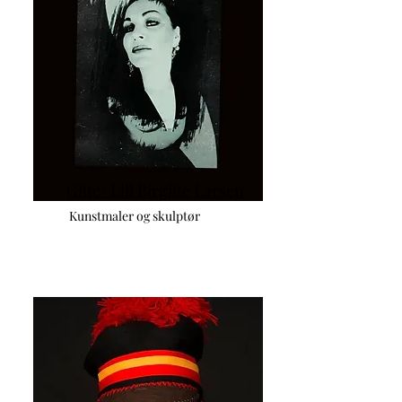
Gitte/ Lill Birgitte Larsen
Kunstmaler og skulptør