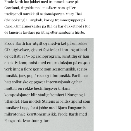
Frode Barth har jobbet med trommedansere på
Grønland, ringside med musikere som spiller
tradisjonell musikk til nationalsporten Muay Thai
(thaiboksing) i Bangkok, kor og trommegrupper på
Cuba, Gamelanorkester på Bali og har dukket ned i Rio
de Janeiros favelaer på leting etter sambaens hjerte.
Frode Barth har utgitt og medvirket på en rekke
CD-utgivelser, gjestet festivaler i inn- og utland
og deltatt i TV- og radioprogram. Samtidig er han
en aktiv komponist med en produksjon på ca. 400
verk innen flere genre som scenemusikk, seriøs
musikk, jazz, pop / rock og filmmusikk. Barth har
hatt solistiske oppgaver internasjonalt og har
mottatt en rekke bestillingsverk. Hans
komposisjoner blir stadig fremført i Norge og i
utlandet. Han mottok Statens arbeidsstipend som
musiker i 1999 for å jobbe med Bjørn Fongaards
mikrotonale kvarttonemusikk. Frode Barth med
Fongaards kvarttone gitar: