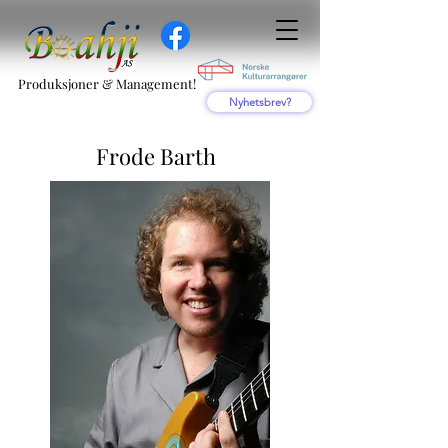
Produksjoner & Management!
Nyhetsbrev?
Frode Barth