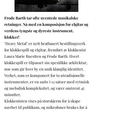
Frode Barth tar ofte uventede musikalske
retninger. Nå med en komposisjon for elgitar og
verdens tyngste og dyreste instrument,
klokker!
"Heavy Metal" er nytt beatbasert bestillingsverk
for klokkespill og elgitar, fremført av klokkenist
Laura Marie Ruestten og Frode Barth. Hvert
klokkespill er tilpasset sin spesifikke arkitektur,
noe som gir hver by en unik klanglig identitet.
Verket, som er komponert for to utradisjonelle
instrumenter, er en suite i 12 satser med rytmisk
og melodisk kompleksitet, og varer omtrent 45
minutter.
Klokkenisten vises på storskjerm for å skape
nærhet til publikum, og mikrofoner brukes for å
eliminere lydforsinkelsen fra klokkene. Frode
Barth på sin elgitar gir sammen et helt unikt og
sterke uttrykk slik som også i hans mangfoldige