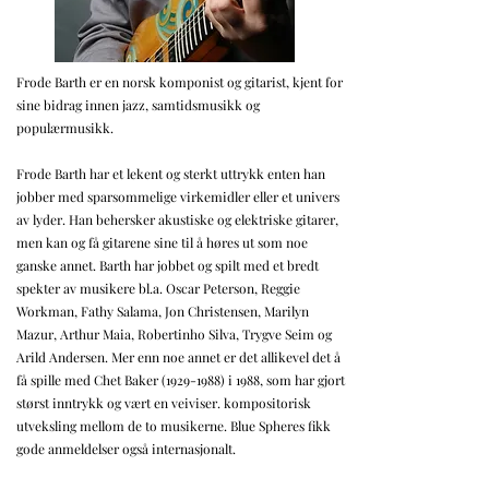
Frode Barth er en norsk komponist og gitarist, kjent for
sine bidrag innen jazz, samtidsmusikk og
populærmusikk.
Frode Barth har et lekent og sterkt uttrykk enten han
jobber med sparsommelige virkemidler eller et univers
av lyder. Han behersker akustiske og elektriske gitarer,
men kan og få gitarene sine til å høres ut som noe
ganske annet. Barth har jobbet og spilt med et bredt
spekter av musikere bl.a. Oscar Peterson, Reggie
Workman, Fathy Salama, Jon Christensen, Marilyn
Mazur, Arthur Maia, Robertinho Silva, Trygve Seim og
Arild Andersen. Mer enn noe annet er det allikevel det å
få spille med Chet Baker
(1929-1988)
i 1988, som har gjort
størst inntrykk og vært en veiviser. kompositorisk
utveksling mellom de to musikerne. Blue Spheres fikk
gode anmeldelser også internasjonalt.