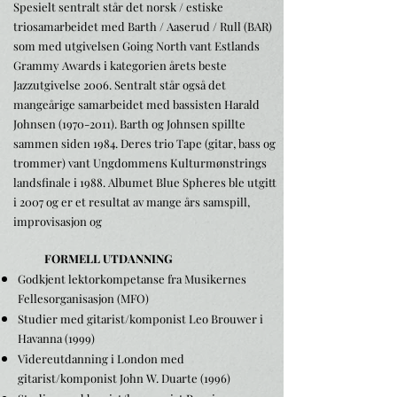
Spesielt sentralt står det norsk / estiske
triosamarbeidet med Barth / Aaserud / Rull (BAR)
som med utgivelsen Going North vant Estlands
Grammy Awards i kategorien årets beste
Jazzutgivelse 2006. Sentralt står også det
mangeårige samarbeidet med bassisten Harald
Johnsen
(1970-2011)
. Barth og Johnsen spillte
sammen siden 1984. Deres trio Tape (gitar, bass og
trommer) vant Ungdommens Kulturmønstrings
landsfinale i 1988. Albumet Blue Spheres ble utgitt
i 2007 og er et resultat av mange års samspill,
improvisasjon og
FORMELL UTDANNING
Godkjent lektorkompetanse fra Musikernes
Fellesorganisasjon (MFO)
Studier med gitarist/komponist Leo Brouwer i
Havanna (1999)
Videreutdanning i London med
gitarist/komponist John W. Duarte (1996)