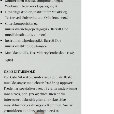
Studier med bassist/komponist Reggie
Workman i New York (1994 og 1997)
Hovedfagsstudier, Institutt for Musikk og
Teater ved Universitetet i Oslo (1992–1994)
Gitar, komposisjon og
musikkbarnehagepedagogikk, Barratt Due
musikkinstitutt (1990–1991)
Instrumentalpedagogikk, Barratt Due
musikkinstitutt (1988–1990)
Musikkestetikk, Foss videregående skole (1985–
)
1988
OSLO GITARSKOLE
Ved Oslo Gitarskole undervises det i de fleste
musikksjangre med elever fra 8 år og oppover.
Frode har spesialisert seg på elgitarundervisnng
innen rock, pop, jazz og blues, men er du
interessert i klassisk gitar eller akustiske
musikkformer, er du også velkommen. Noe av
grunnideen i undervisningen er å ta