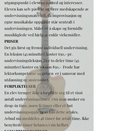
utgangspunkt i elevens ståsted og interesser.
Eleven kan selv påvirke og være medskapende av
undervisningsmateriell, da improvisasjon og
egne musikalske oppgaver står sentralt i
undervisningen. Målet er å skape og formidle
musikkglede ved hjelp av enkle virkemidler.
PRISER
Det gis først og fremst individuell undervisning.
En leksjon (45 minutter) koster 650,- pr.
undervisningsleksjon. Der to deler time (45
minutter) koster en leksjon 850,-
Frode har
lektorkompetanse og prisen er i samsvar med
utdanning og ansiennitet.
FORPLIKTELSER
En elev trenger ikke å forplikte seg til et visst
antall undervisningstimer. Om man ønsker en
drop-in time, noen få timer eller et fast
undervisningsopplegg så kan dette avtales.
Avbud må meddeles 48 timer før avtalt time. Ikke
benyttede timer belastes i sin helhet.